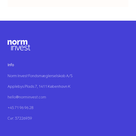
Info
Norm Invest Fondsmæglerselskab A/S
Applebys Plads 7, 1411 København K
hello@norminvest.com
+45 71 96 96 28
Cvr: 37226939