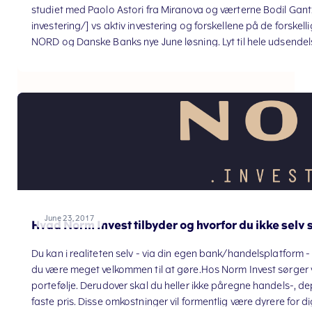
studiet med Paolo Astori fra Miranova og værterne Bodil Gan
investering/] vs aktiv investering og forskellene på de forskell
NORD og Danske Banks nye June løsning. Lyt til hele udsendel
[https://www.radio24syv.dk/programmer/millionaerklubben
June 23, 2017
Hvad Norm Invest tilbyder og hvorfor du ikke selv 
Du kan i realiteten selv - via din egen bank/handelsplatform - 
du være meget velkommen til at gøre.Hos Norm Invest sørger v
portefølje. Derudover skal du heller ikke påregne handels-, d
faste pris. Disse omkostninger vil formentlig være dyrere for 