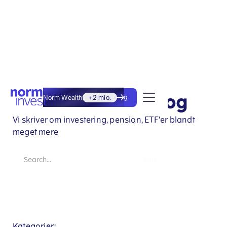
Norm Invest blog
Norm Wealth
+2 mio.
Kom i gang
Vi skriver om investering, pension, ETF’er blandt
meget mere
Kategorier: