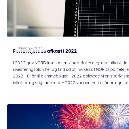
January 6, 2023
Porteføljernes afkast i 2022
‌‌I 2022 gav NORD.investments' porteføljer negative afkast i int
investeringsplan her og find ud af, hvilken af NORDs portefølje
2022 - Et år til glemmebogen I 2022 oplevede vi en stærkt stig
inflation og stigende renter 2022 var generelt et år præget a
invadere Ukraine, hvilke