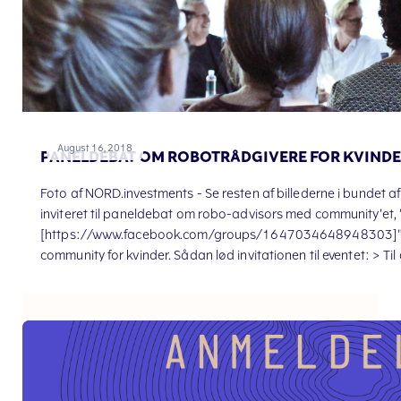
August 16, 2018
PANELDEBAT OM ROBOTRÅDGIVERE FOR KVINDE
Foto af NORD.investments - Se resten af billederne i bundet
inviteret til paneldebat om robo-advisors med community'et,
[https://www.facebook.com/groups/1647034648948303]". M
community for kvinder. Sådan lød invitationen til eventet: > Til al
fremfor at lade inflationen tage en lille bid af dem år efter år,