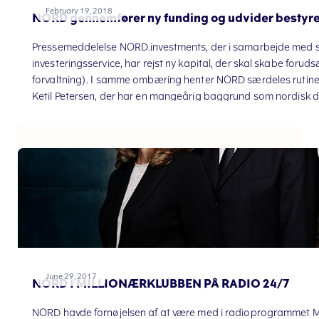
February 19, 2018
NORD gennemfører ny funding og udvider bestyre
Pressemeddelelse NORD.investments, der i samarbejde med sin
investeringsservice, har rejst ny kapital, der skal skabe for
forvaltning). I samme ombæring henter NORD særdeles rutinere
Ketil Petersen, der har en mangeårig baggrund som nordisk d
samtidig ind i NORDs bestyrelse. Ogs
June 29, 2017
NORD I MILLIONÆRKLUBBEN PÅ RADIO 24/7
NORD havde fornøjelsen af at være med i radioprogrammet Mil