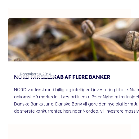
samtidig har adgang til markedets bedste priser.Med Norm Inv
får du endnu mere ud af renters rente. Hvis du ønsker at overfø
December 14, 2016
NORD FÅR SELSKAB AF FLERE BANKER
NORD var først med billig og intelligent investering til alle. N
ankomst på markedet. Læs artiklen af Peter Nyholm fra Inside
Danske Banks June. Danske Bank vil gøre den nye platform June ti
de største konkurrenter, herunder Nordea, vil investere massi
største bank. De