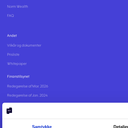
Norm Wealth
FAQ
Andet
Vilkår og dokumenter
Prisliste
Whitepaper
Finanstilsynet
Redegørelse af Mar. 2026
Redegørelse af Jan. 2024
Redegørelse af Dec. 2020
Samtykke
Detalje