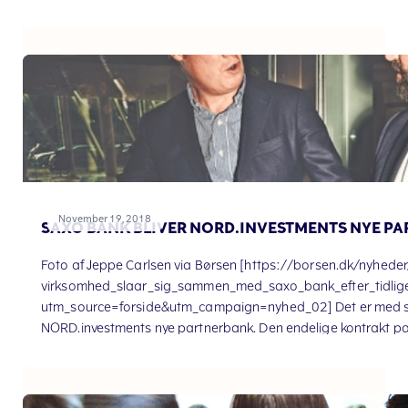
November 19, 2018
SAXO BANK BLIVER NORD.INVESTMENTS NYE P
Foto af Jeppe Carlsen via Børsen [https://borsen.dk/nyhede
virksomhed_slaar_sig_sammen_med_saxo_bank_efter_tidlig
utm_source=forside&utm_campaign=nyhed_02] Det er med st
NORD.investments nye partnerbank. Den endelige kontrakt part
konkret hvad det betyder for dig som eksisterende eller s