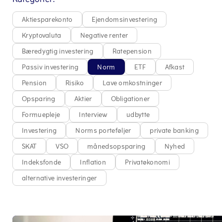
Aktiesparekonto
Ejendomsinvestering
Kryptovaluta
Negative renter
Bæredygtig investering
Ratepension
Passiv investering
Norm
ETF
Afkast
Pension
Risiko
Lave omkostninger
Opsparing
Aktier
Obligationer
Formuepleje
Interview
udbytte
Investering
Norms porteføljer
private banking
SKAT
VSO
månedsopsparing
Nyhed
Indeksfonde
Inflation
Privatøkonomi
alternative investeringer