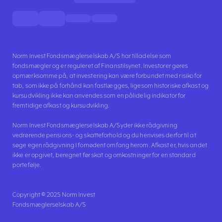
Norm Invest Fondsmæglerselskab A/S har tilladelse som
fondsmægler og er reguleret af Finanstilsynet. Investorer gøres
opmærksomme på, at investering kan være forbundet med risiko for
tab, som ikke på forhånd kan fastlægges, ligesom historiske afkast og
kursudvikling ikke kan anvendes som en pålidelig indikator for
fremtidige afkast og kursudvikling.
Norm Invest Fondsmæglerselskab A/S yder ikke rådgivning
vedrørende pensions- og skatteforhold og du henvises derfor til at
søge egen rådgivning I fornødent omfang herom. Afkast er, hvis andet
ikke er opgivet, beregnet før skat og omkostninger for en standard
portefølje.
Copyright © 2025 Norm Invest
Fondsmæglerselskab A/S