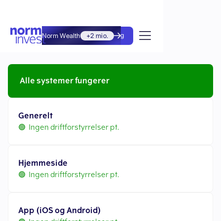
Norm Wealth
+2 mio.
Kom i gang
Alle systemer fungerer
Generelt
🟢 Ingen driftforstyrrelser pt.
Hjemmeside
🟢 Ingen driftforstyrrelser pt.
App (iOS og Android)