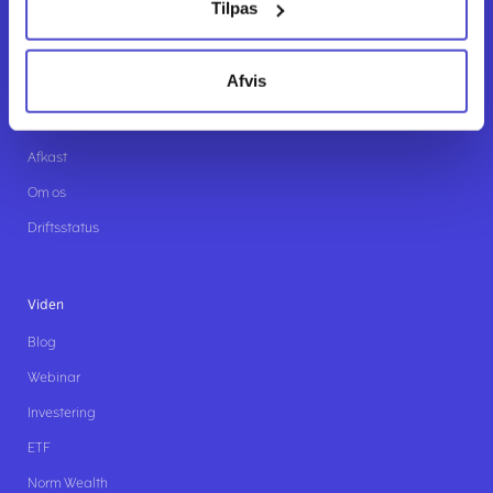
Tilpas
Forside
Investor relations
Afvis
Karriere
Priser
Afkast
Om os
Driftsstatus
Viden
Blog
Webinar
Investering
ETF
Norm Wealth