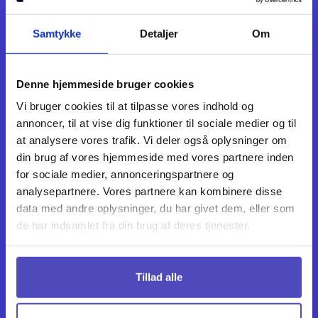
Samtykke
Detaljer
Om
Denne hjemmeside bruger cookies
Vi bruger cookies til at tilpasse vores indhold og
annoncer, til at vise dig funktioner til sociale medier og til
Info
at analysere vores trafik. Vi deler også oplysninger om
Norm Invest Fondsmæglerselskab A/S
din brug af vores hjemmeside med vores partnere inden
for sociale medier, annonceringspartnere og
Applebys Plads 7, 1411 København K
analysepartnere. Vores partnere kan kombinere disse
hello@norminvest.com
data med andre oplysninger, du har givet dem, eller som
de har indsamlet fra din brug af deres tjenester.
+45 71 96 96 28
Cvr: 37226939
Tillad alle
Menu