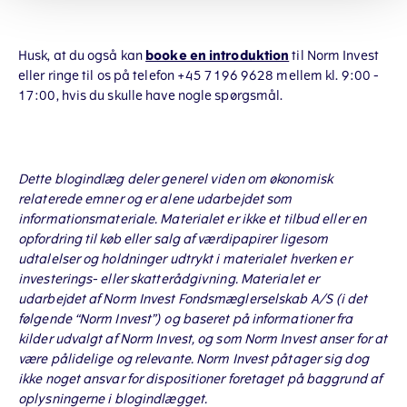
Husk, at du også kan
booke en introduktion
til Norm Invest
eller ringe til os på telefon +45 7196 9628 mellem kl. 9:00 -
17:00, hvis du skulle have nogle spørgsmål.
Dette blogindlæg deler generel viden om økonomisk
relaterede emner og er alene udarbejdet som
informationsmateriale. Materialet er ikke et tilbud eller en
opfordring til køb eller salg af værdipapirer ligesom
udtalelser og holdninger udtrykt i materialet hverken er
investerings- eller skatterådgivning. Materialet er
udarbejdet af Norm Invest Fondsmæglerselskab A/S (i det
følgende “Norm Invest”) og baseret på informationer fra
kilder udvalgt af Norm Invest, og som Norm Invest anser for at
være pålidelige og relevante. Norm Invest påtager sig dog
ikke noget ansvar for dispositioner foretaget på baggrund af
oplysningerne i blogindlægget.