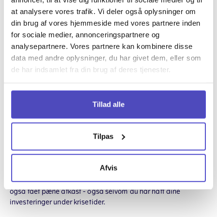
at analysere vores trafik. Vi deler også oplysninger om
Grafen nedenfor viser risikoprofil 10's standardportefølje fra
din brug af vores hjemmeside med vores partnere inden
starten af januar 1999 t.o.m marts 2024:
for sociale medier, annonceringspartnere og
analysepartnere. Vores partnere kan kombinere disse
data med andre oplysninger, du har givet dem, eller som
de har indsamlet fra din brug af deres tjenester.
Tillad alle
Siden 1999 har aktiemarkederne været præget af flere
Tilpas
aktiekriser. Først
IT-krisen
i starten af 00'erne, derefter
finanskrisen
og
coronakrisen
. Senest har
krigen i Ukraine
samt
de dratiske inflationsstigninger
også sat sit præg på
Afvis
aktie- såvel som obligationsmarkederne. Som langsigtet
investor har du dog altid oplevet nye kurshøjder og dermed
også fået pæne afkast - også selvom du har haft dine
investeringer under krisetider.