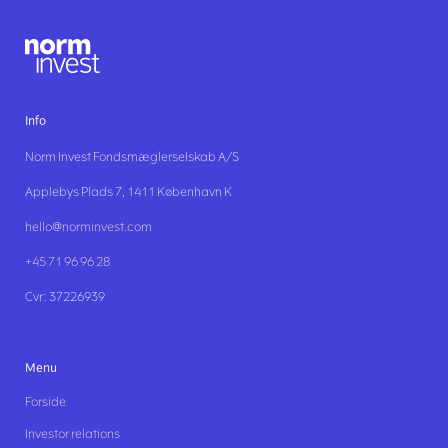
Info
Norm Invest Fondsmæglerselskab A/S
Applebys Plads 7, 1411 København K
hello@norminvest.com
+45 71 96 96 28
Cvr: 37226939
Menu
Forside
Investor relations