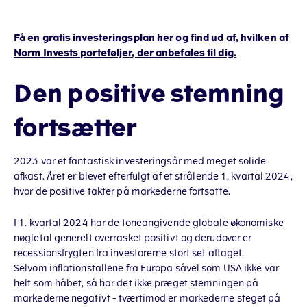
Få en gratis investeringsplan her og find ud af, hvilken af
Norm Invests porteføljer, der anbefales til dig.
Den positive stemning
fortsætter
2023 var et fantastisk investeringsår med meget solide
afkast. Året er blevet efterfulgt af et strålende 1. kvartal 2024,
hvor de positive takter på markederne fortsatte.
I 1. kvartal 2024 har de toneangivende globale økonomiske
nøgletal generelt overrasket positivt og derudover er
recessionsfrygten fra investorerne stort set aftaget.
Selvom inflationstallene fra Europa såvel som USA ikke var
helt som håbet, så har det ikke præget stemningen på
markederne negativt - tværtimod er markederne steget på