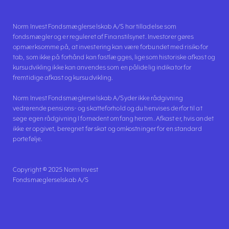
Norm Invest Fondsmæglerselskab A/S har tilladelse som
fondsmægler og er reguleret af Finanstilsynet. Investorer gøres
opmærksomme på, at investering kan være forbundet med risiko for
tab, som ikke på forhånd kan fastlægges, ligesom historiske afkast og
kursudvikling ikke kan anvendes som en pålidelig indikator for
fremtidige afkast og kursudvikling.
Norm Invest Fondsmæglerselskab A/S yder ikke rådgivning
vedrørende pensions- og skatteforhold og du henvises derfor til at
søge egen rådgivning I fornødent omfang herom. Afkast er, hvis andet
ikke er opgivet, beregnet før skat og omkostninger for en standard
portefølje.
Copyright © 2025 Norm Invest
Fondsmæglerselskab A/S