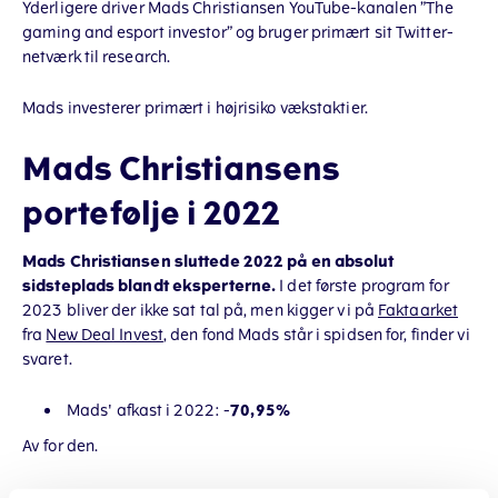
Yderligere driver Mads Christiansen YouTube-kanalen ”The
gaming and esport investor” og bruger primært sit Twitter-
netværk til research.
Mads investerer primært i højrisiko vækstaktier.
Mads Christiansens
portefølje i 2022
Mads Christiansen sluttede 2022 på en absolut
sidsteplads blandt eksperterne.
I det første program for
2023 bliver der ikke sat tal på, men kigger vi på
Faktaarket
fra
New Deal Invest
, den fond Mads står i spidsen for, finder vi
svaret.
Mads' afkast i 2022: -
70,95%
Av for den.
Lad os kigge på den sidste af eksperterne Michael.