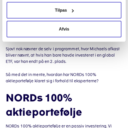
portefølje i 2022
Tilpas
Michael havner på en tredjeplads blandt eksperterne i
studiet.
Afvis
Michaels afkast i 2022:
-32%
Sjovt nok nævner de selv i programmet, hvor Michaels afkast
bliver nævnt, at hvis han bare havde investeret i en global
ETF, var han endt på en 2. plads.
Så med det in mente, hvordan har NORDs 100%
aktieportefølje klaret sig i forhold til eksperterne?
NORDs 100%
aktieportefølje
NORDs 100% aktieportefølje er en passiv investering. Vi