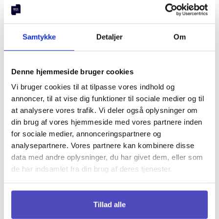
Michael Friis
Samtykke
Detaljer
Om
Jørgensen
Denne hjemmeside bruger cookies
Michael Friis Jørgensen (1975) er uddannet revisor fra CBS
Vi bruger cookies til at tilpasse vores indhold og
og har arbejdet med M&A og aktiemarkedet siden 2000 i
både TDC og Alm Brand Bank indtil han for nyligt skiftede til
annoncer, til at vise dig funktioner til sociale medier og til
rådgivningsvirksomheden HC Andersen Capital.
at analysere vores trafik. Vi deler også oplysninger om
din brug af vores hjemmeside med vores partnere inden
Michael Friis Jørgensens investeringsfilosofi er primært rettet
for sociale medier, annonceringspartnere og
mod trends og temaer, hvor der forventes høj strukturel vækst
analysepartnere. Vores partnere kan kombinere disse
de kommende år. Michael Friis Jørgensens
data med andre oplysninger, du har givet dem, eller som
investeringshorisont er mellem- til lang sigt.
de har indsamlet fra din brug af deres tjenester.
Michael investerer i vækstaktier.
Tillad alle
Michael Friis Jørgensens