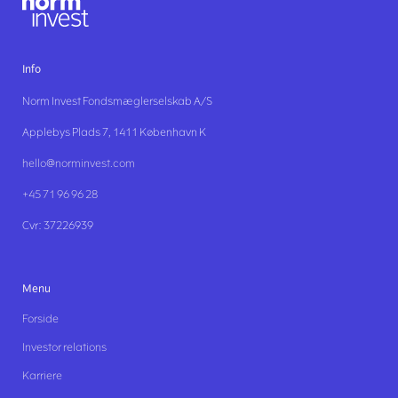
Info
Norm Invest Fondsmæglerselskab A/S
Applebys Plads 7, 1411 København K
hello@norminvest.com
+45 71 96 96 28
Cvr: 37226939
Menu
Forside
Investor relations
Karriere