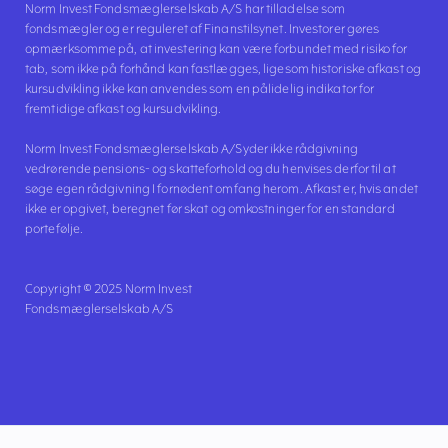
Norm Invest Fondsmæglerselskab A/S har tilladelse som
fondsmægler og er reguleret af Finanstilsynet. Investorer gøres
opmærksomme på, at investering kan være forbundet med risiko for
tab, som ikke på forhånd kan fastlægges, ligesom historiske afkast og
kursudvikling ikke kan anvendes som en pålidelig indikator for
fremtidige afkast og kursudvikling.
Norm Invest Fondsmæglerselskab A/S yder ikke rådgivning
vedrørende pensions- og skatteforhold og du henvises derfor til at
søge egen rådgivning I fornødent omfang herom. Afkast er, hvis andet
ikke er opgivet, beregnet før skat og omkostninger for en standard
portefølje.
Copyright © 2025 Norm Invest
Fondsmæglerselskab A/S