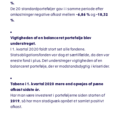
%
.
De 20 standardporteføljer gav i i samme periode efter
omkostninger negative afkast mellem
-6,86 %
og
-18,32
%
.
Vigtigheden af en balanceret portefølje blev
understreget.
I 1. kvartal 2020 faldt stort set alle fondene.
Statsobligationsfonden var dog et særtilfælde, da den var
eneste fond i plus. Det understreger vigtigheden af en
balanceret portefølje, der er modstandsdygtig i krisetider.
Tabene i 1. kvartal 2020 mere end opvejes af pæne
afkast sidste år.
Har man være investeret i porteføljerne siden starten af
2019
, så har man stadigvæk opnået et samlet positivt
afkast.