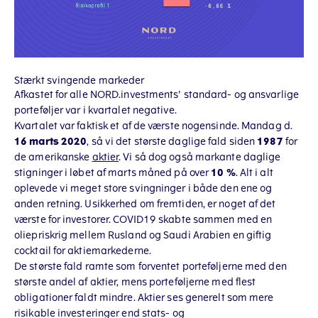
Stærkt svingende markeder
Afkastet for alle NORD.investments' standard- og ansvarlige
porteføljer var i kvartalet negative.
Kvartalet var faktisk et af de værste nogensinde. Mandag d.
16 marts 2020
, så vi det største daglige fald siden
1987
for
de amerikanske
aktier
. Vi så dog også markante daglige
stigninger i løbet af marts måned på over
10 %
. Alt i alt
oplevede vi meget store svingninger i både den ene og
anden retning. Usikkerhed om fremtiden, er noget af det
værste for investorer. COVID19 skabte sammen med en
oliepriskrig mellem Rusland og Saudi Arabien en giftig
cocktail for aktiemarkederne.
De største fald ramte som forventet porteføljerne med den
største andel af aktier, mens porteføljerne med flest
obligationer faldt mindre. Aktier ses generelt som mere
risikable investeringer end stats- og