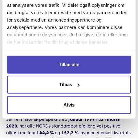
I
2019
var porteføljernes afkast på mellem
13,02 %
og
26,84
at analysere vores trafik. Vi deler også oplysninger om
%
. De afkast mere end opvejer tabene i
1. kvartal 2020
. Så
din brug af vores hjemmeside med vores partnere inden
har man være investeret i porteføljerne siden starten af
2019
,
for sociale medier, annonceringspartnere og
så har man stadigvæk opnået et samlet positivt afkast.
Den
tålmodige investor vinder
.
analysepartnere. Vores partnere kan kombinere disse
data med andre oplysninger, du har givet dem, eller som
Få en gratis investeringsplan her og find ud af hvilken af
de har indsamlet fra din brug af deres tjenester.
NORDs 20 porteføljer, der anbefales til dig ud fra din
risikotolerance, risikoevne og tidshorisont.
Tillad alle
Porteføljerne i et
historisk perspektiv
Tilpas
(1999-2020)
Afvis
Set i et historisk perspektiv fra
januar 1999
t.o.m
marts
2020
, har alle NORDs standardporteføljer givet positive
afkast mellem
144,4 %
og
152,2 %
, hvorfor et enkelt kvartals