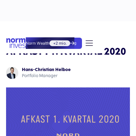
PORTEFØLJERNES
Norm Wealth
+2 mio.
Kom i gang
AFKAST I 1. KVARTAL 2020
Hans-Christian Helboe
Portfolio Manager