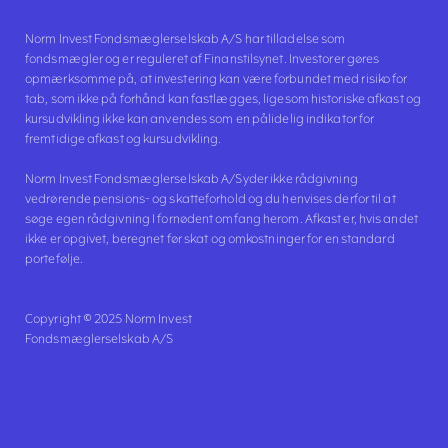
Norm Invest Fondsmæglerselskab A/S har tilladelse som
fondsmægler og er reguleret af Finanstilsynet. Investorer gøres
opmærksomme på, at investering kan være forbundet med risiko for
tab, som ikke på forhånd kan fastlægges, ligesom historiske afkast og
kursudvikling ikke kan anvendes som en pålidelig indikator for
fremtidige afkast og kursudvikling.
Norm Invest Fondsmæglerselskab A/S yder ikke rådgivning
vedrørende pensions- og skatteforhold og du henvises derfor til at
søge egen rådgivning I fornødent omfang herom. Afkast er, hvis andet
ikke er opgivet, beregnet før skat og omkostninger for en standard
portefølje.
Copyright © 2025 Norm Invest
Fondsmæglerselskab A/S