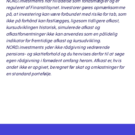
NORD.investments har tilladelse som fondsmægler og er
reguleret af Finanstilsynet. Investorer gøres opmærksomme
på, at investering kan være forbundet med risiko for tab, som
ikke på forhånd kan fastlægges, ligesom tidligere afkast,
kursudviklingen historisk, simulerede afkast og
afkastforventninger ikke kan anvendes som en pålidelig
indikator for fremtidige afkast og kursudvikling.
NORD.investments yder ikke rådgivning vedrørende
pensions- og skatteforhold og du henvises derfor til at søge
egen rådgivning i fornødent omfang herom. Afkast er, hvis
andet ikke er opgivet, beregnet før skat og omkostninger for
en standard portefølje.