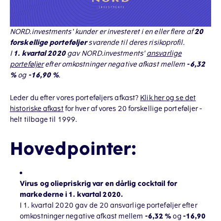
NORD.investments' kunder er investeret i en eller flere af
20
forskellige porteføljer
svarende til deres risikoprofil.
I
1. kvartal 2020
gav NORD.investments'
ansvarlige
porteføljer
efter omkostninger negative afkast mellem
-6,32
%
og
-16,90 %
.
Leder du efter vores porteføljers afkast?
Klik her og se det
historiske afkast
for hver af vores 20 forskellige porteføljer -
helt tilbage til 1999.
Hovedpointer:
Virus og oliepriskrig var en dårlig cocktail for
markederne i 1. kvartal 2020.
I 1. kvartal 2020 gav de 20 ansvarlige porteføljer efter
omkostninger negative afkast mellem
-6,32 %
og
-16,90