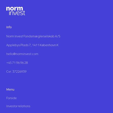
Info
Norm Invest Fondsmæglerselskab A/S
Applebys Plads 7, 1411 København K
hello@norminvest.com
+45 71 96 96 28
Cvr: 37226939
Menu
Forside
Investor relations