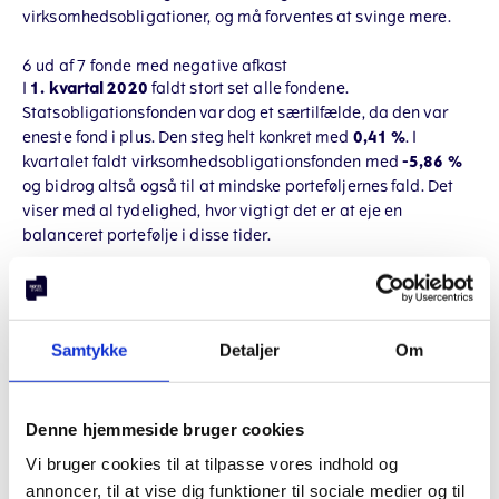
virksomhedsobligationer, og må forventes at svinge mere.
6 ud af 7 fonde med negative afkast
I
1. kvartal 2020
faldt stort set alle fondene.
Statsobligationsfonden var dog et særtilfælde, da den var
eneste fond i plus. Den steg helt konkret med
0,41 %
. I
kvartalet faldt virksomhedsobligationsfonden med
-5,86 %
og bidrog altså også til at mindske porteføljernes fald. Det
viser med al tydelighed, hvor vigtigt det er at eje en
balanceret portefølje i disse tider.
Hos NORD.investments minimeres risikoen ved at der i
porteføljernes 7 forskellige fonde, investeres i mere end
4.000
forskellige aktieselskaber og i mere end
1.500
Samtykke
Detaljer
Om
forskellige stats- og virksomhedsobligationer. Læs mere om
hvad fondene indeholder i følgende blogindlæg:
Hvilke aktieselskaber indeholder ETF'erne?
Denne hjemmeside bruger cookies
Tabene i 1. kvartal 2020 mere end opvejes af pæne afkast
Vi bruger cookies til at tilpasse vores indhold og
sidste år
annoncer, til at vise dig funktioner til sociale medier og til