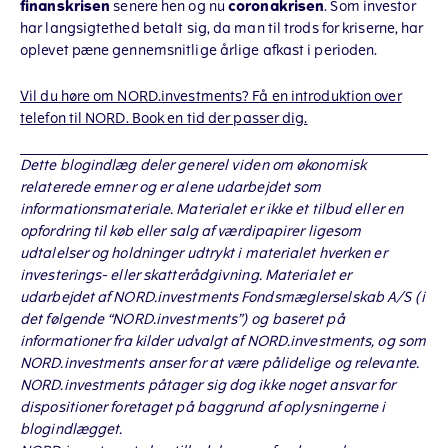
finanskrisen
senere hen og nu
coronakrisen
. Som investor
har langsigtethed betalt sig, da man til trods for kriserne, har
oplevet pæne gennemsnitlige årlige afkast i perioden.
Vil du høre om NORD.investments? Få en introduktion over
telefon til NORD. Book en tid der passer dig.
Dette blogindlæg deler generel viden om økonomisk
relaterede emner og er alene udarbejdet som
informationsmateriale. Materialet er ikke et tilbud eller en
opfordring til køb eller salg af værdipapirer ligesom
udtalelser og holdninger udtrykt i materialet hverken er
investerings- eller skatterådgivning. Materialet er
udarbejdet af NORD.investments Fondsmæglerselskab A/S (i
det følgende “NORD.investments”) og baseret på
informationer fra kilder udvalgt af NORD.investments, og som
NORD.investments anser for at være pålidelige og relevante.
NORD.investments påtager sig dog ikke noget ansvar for
dispositioner foretaget på baggrund af oplysningerne i
blogindlægget.